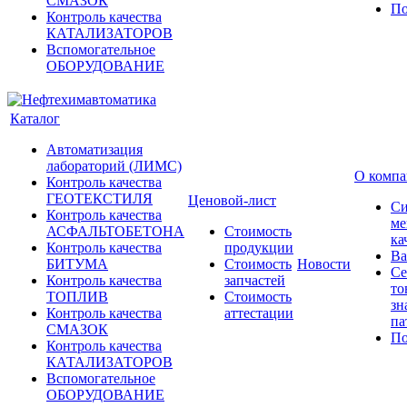
СМАЗОК
По
Контроль качества
КАТАЛИЗАТОРОВ
Вспомогательное
ОБОРУДОВАНИЕ
Каталог
Автоматизация
лабораторий (ЛИМС)
О комп
Контроль качества
ГЕОТЕКСТИЛЯ
Ценовой-лист
Си
Контроль качества
ме
АСФАЛЬТОБЕТОНА
Стоимость
ка
Контроль качества
продукции
Ва
БИТУМА
Стоимость
Новости
Се
Контроль качества
запчастей
то
ТОПЛИВ
Стоимость
зн
Контроль качества
аттестации
па
СМАЗОК
По
Контроль качества
КАТАЛИЗАТОРОВ
Вспомогательное
ОБОРУДОВАНИЕ