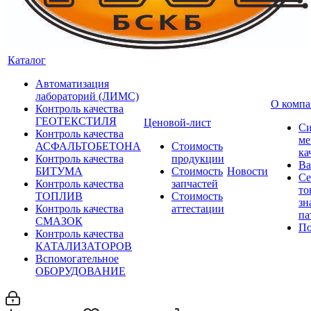
Каталог
Автоматизация
лабораторий (ЛИМС)
О комп
Контроль качества
ГЕОТЕКСТИЛЯ
Ценовой-лист
Си
Контроль качества
ме
АСФАЛЬТОБЕТОНА
Стоимость
ка
Контроль качества
продукции
Ва
БИТУМА
Стоимость
Новости
Се
Контроль качества
запчастей
то
ТОПЛИВ
Стоимость
зн
Контроль качества
аттестации
па
СМАЗОК
По
Контроль качества
КАТАЛИЗАТОРОВ
Вспомогательное
ОБОРУДОВАНИЕ