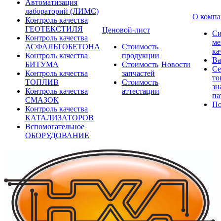
Автоматизация
лабораторий (ЛИМС)
О комп
Контроль качества
ГЕОТЕКСТИЛЯ
Ценовой-лист
Си
Контроль качества
ме
АСФАЛЬТОБЕТОНА
Стоимость
ка
Контроль качества
продукции
Ва
БИТУМА
Стоимость
Новости
Се
Контроль качества
запчастей
то
ТОПЛИВ
Стоимость
зн
Контроль качества
аттестации
па
СМАЗОК
По
Контроль качества
КАТАЛИЗАТОРОВ
Вспомогательное
ОБОРУДОВАНИЕ