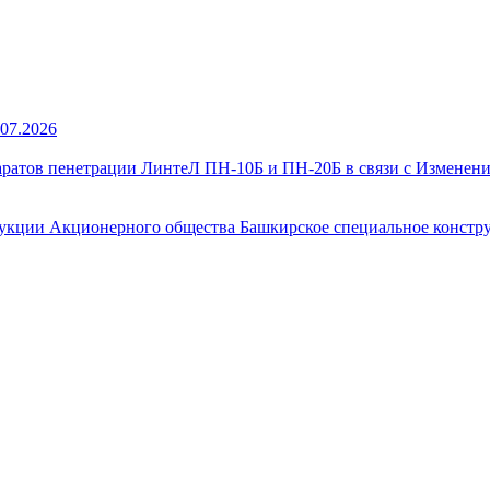
07.2026
атов пенетрации ЛинтеЛ ПН-10Б и ПН-20Б в связи с Изменение
кции Акционерного общества Башкирское специальное констру