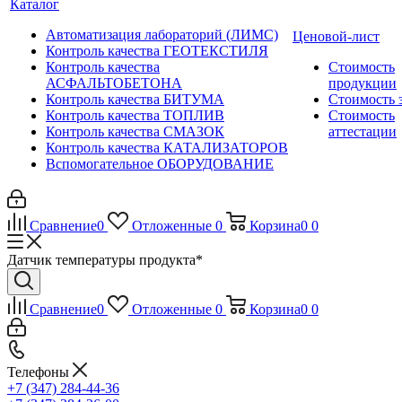
Каталог
Автоматизация лабораторий (ЛИМС)
Ценовой-лист
Контроль качества ГЕОТЕКСТИЛЯ
Контроль качества
Стоимость
АСФАЛЬТОБЕТОНА
продукции
Контроль качества БИТУМА
Стоимость 
Контроль качества ТОПЛИВ
Стоимость
Контроль качества СМАЗОК
аттестации
Контроль качества КАТАЛИЗАТОРОВ
Вспомогательное ОБОРУДОВАНИЕ
Сравнение
0
Отложенные
0
Корзина
0
0
Датчик температуры продукта*
Сравнение
0
Отложенные
0
Корзина
0
0
Телефоны
+7 (347) 284-44-36