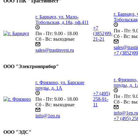
ООО ТПК "Трастинвест"
г. Барнаул,
г. Барнаул, ул. Мало-
Тобольская,
Тобольская, д.18а, оф.411
+7
Пн - Пт: 9.0
Пн - Пт: 9.00 - 18.00
(3852)99-
Сб - Вс: в
Сб - Вс: выходные
21-21
sales@trasti
sales@trastinvest.ru
+7 (3852)99
ООО "Электронприбор"
г. Фрязино,
г. Фрязино, ул. Барские
пруды, д. 
пруды, д. 1А
+7 (495)
Пн - Пт: 9.0
Пн - Пт: 9.00 - 18.00
258-91-
Сб - Вс: в
Сб - Вс: выходные
11
info@1ep.r
info@1ep.ru
+7 (495) 25
ООО "ЭДС"