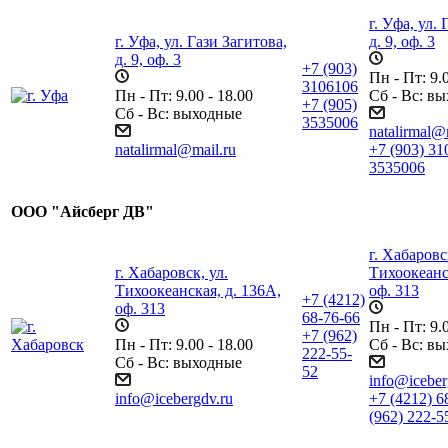
г. Уфа, ул.
г. Уфа, ул. Гази Загитова,
д. 9, оф. 3
д. 9, оф. 3
+7 (903)
Пн - Пт: 9.0
3106106
Пн - Пт: 9.00 - 18.00
Сб - Вс: в
+7 (905)
Сб - Вс: выходные
3535006
natalirmal@
natalirmal@mail.ru
+7 (903) 3
3535006
ООО "Айсберг ДВ"
г. Хабаровс
г. Хабаровск, ул.
Тихоокеанс
Тихоокеанская, д. 136А,
оф. 313
+7 (4212)
оф. 313
68-76-66
Пн - Пт: 9.0
+7 (962)
Пн - Пт: 9.00 - 18.00
Сб - Вс: в
222-55-
Сб - Вс: выходные
52
info@iceber
info@icebergdv.ru
+7 (4212) 6
(962) 222-5