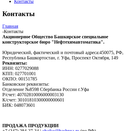
Контакты
Контакты
Главная
-
Контакты
Акционерное Общество Башкирское специальное
конструкторское бюро "Нефтехимавтоматика".
Юридический, фактический и почтовый адреса:450075, РФ,
Республика Башкортостан, г. Уфа, Проспект Октября, 149
Реквизиты:
ИНН: 0277029088
КПП: 027701001
ОКПО: 00151785
Банковские реквизиты:
Отделение №8598 Сбербанка России г.Уфа
Р/счет: 40702810006000003130
К/счет: 30101810300000000601
БИК: 048073601
ПРОДАЖА ПРОДУКЦИИ
+7 (347) 284-27-34 \
chaiko@bashnxa.ru
(по РФ)