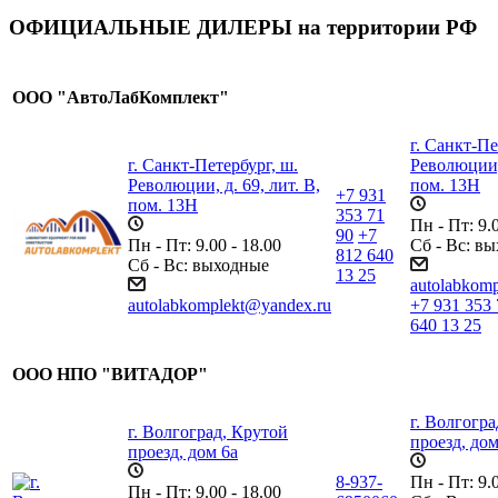
ОФИЦИАЛЬНЫЕ ДИЛЕРЫ на территории РФ
ООО "АвтоЛабКомплект"
г. Санкт-Пе
г. Санкт-Петербург, ш.
Революции, 
Революции, д. 69, лит. В,
пом. 13Н
+7 931
пом. 13Н
353 71
Пн - Пт: 9.0
90
+7
Пн - Пт: 9.00 - 18.00
Сб - Вс: в
812 640
Сб - Вс: выходные
13 25
autolabkom
autolabkomplekt@yandex.ru
+7 931 353 
640 13 25
ООО НПО "ВИТАДОР"
г. Волгогр
г. Волгоград, Крутой
проезд, дом
проезд, дом 6а
8-937-
Пн - Пт: 9.0
Пн - Пт: 9.00 - 18.00