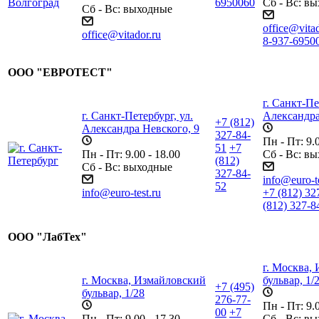
6950060
Сб - Вс: в
Сб - Вс: выходные
office@vitad
office@vitador.ru
8-937-6950
ООО "ЕВРОТЕСТ"
г. Санкт-Пе
г. Санкт-Петербург, ул.
Александра
+7 (812)
Александра Невского, 9
327-84-
Пн - Пт: 9.0
51
+7
Пн - Пт: 9.00 - 18.00
Сб - Вс: в
(812)
Сб - Вс: выходные
327-84-
info@euro-te
52
info@euro-test.ru
+7 (812) 32
(812) 327-8
ООО "ЛабТех"
г. Москва,
г. Москва, Измайловский
бульвар, 1/
+7 (495)
бульвар, 1/28
276-77-
Пн - Пт: 9.0
00
+7
Пн - Пт: 9.00 - 17.30
Сб - Вс: в