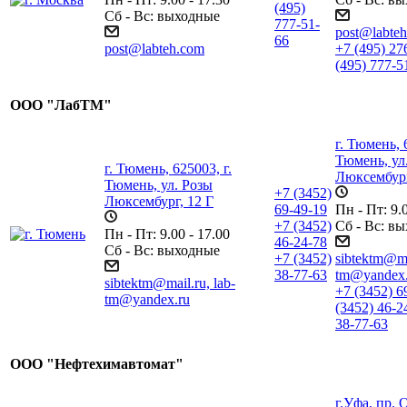
(495)
Сб - Вс: выходные
777-51-
post@labte
66
post@labteh.com
+7 (495) 27
(495) 777-5
ООО "ЛабТМ"
г. Тюмень, 
Тюмень, ул
г. Тюмень, 625003, г.
Люксембург
Тюмень, ул. Розы
+7 (3452)
Люксембург, 12 Г
69-49-19
Пн - Пт: 9.0
+7 (3452)
Сб - Вс: в
Пн - Пт: 9.00 - 17.00
46-24-78
Сб - Вс: выходные
+7 (3452)
sibtektm@mai
38-77-63
tm@yandex.
sibtektm@mail.ru, lab-
+7 (3452) 6
tm@yandex.ru
(3452) 46-2
38-77-63
ООО "Нефтехимавтомат"
г.Уфа, пр. 