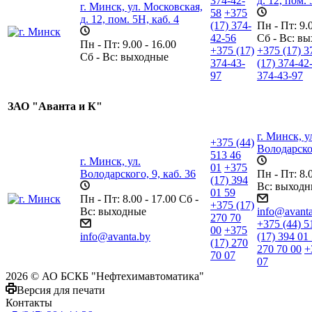
374-42-
д. 12, пом. 
г. Минск, ул. Московская,
58
+375
д. 12, пом. 5H, каб. 4
(17) 374-
Пн - Пт: 9.0
42-56
Сб - Вс: в
Пн - Пт: 9.00 - 16.00
+375 (17)
+375 (17) 3
Сб - Вс: выходные
374-43-
(17) 374-42
97
374-43-97
ЗАО "Аванта и К"
г. Минск, у
+375 (44)
Володарског
513 46
г. Минск, ул.
01
+375
Володарского, 9, каб. 36
Пн - Пт: 8.0
(17) 394
Вс: выход
01 59
Пн - Пт: 8.00 - 17.00 Сб -
+375 (17)
Вс: выходные
info@avant
270 70
+375 (44) 5
00
+375
info@avanta.by
(17) 394 01
(17) 270
270 70 00
+
70 07
07
2026 © АО БСКБ "Нефтехимавтоматика"
Версия для печати
Контакты