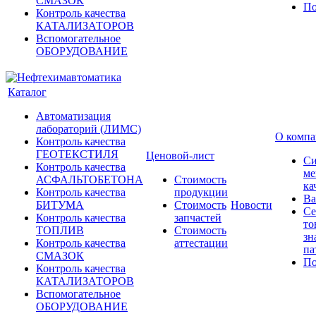
СМАЗОК
По
Контроль качества
КАТАЛИЗАТОРОВ
Вспомогательное
ОБОРУДОВАНИЕ
Каталог
Автоматизация
лабораторий (ЛИМС)
О комп
Контроль качества
ГЕОТЕКСТИЛЯ
Ценовой-лист
Си
Контроль качества
ме
АСФАЛЬТОБЕТОНА
Стоимость
ка
Контроль качества
продукции
Ва
БИТУМА
Стоимость
Новости
Се
Контроль качества
запчастей
то
ТОПЛИВ
Стоимость
зн
Контроль качества
аттестации
па
СМАЗОК
По
Контроль качества
КАТАЛИЗАТОРОВ
Вспомогательное
ОБОРУДОВАНИЕ