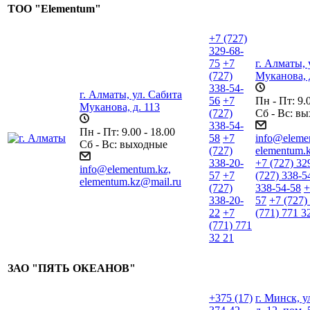
ТОО "Elementum"
+7 (727)
329-68-
75
+7
г. Алматы, 
(727)
Муканова, 
338-54-
г. Алматы, ул. Сабита
56
+7
Пн - Пт: 9.0
Муканова, д. 113
(727)
Сб - Вс: в
338-54-
Пн - Пт: 9.00 - 18.00
58
+7
info@eleme
Сб - Вс: выходные
(727)
elementum.
338-20-
+7 (727) 32
info@elementum.kz,
57
+7
(727) 338-5
elementum.kz@mail.ru
(727)
338-54-58
+
338-20-
57
+7 (727)
22
+7
(771) 771 3
(771) 771
32 21
ЗАО "ПЯТЬ ОКЕАНОВ"
+375 (17)
г. Минск, у