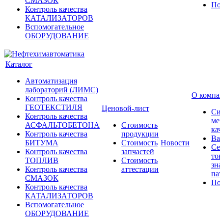
СМАЗОК
По
Контроль качества
КАТАЛИЗАТОРОВ
Вспомогательное
ОБОРУДОВАНИЕ
Каталог
Автоматизация
лабораторий (ЛИМС)
О комп
Контроль качества
ГЕОТЕКСТИЛЯ
Ценовой-лист
Си
Контроль качества
ме
АСФАЛЬТОБЕТОНА
Стоимость
ка
Контроль качества
продукции
Ва
БИТУМА
Стоимость
Новости
Се
Контроль качества
запчастей
то
ТОПЛИВ
Стоимость
зн
Контроль качества
аттестации
па
СМАЗОК
По
Контроль качества
КАТАЛИЗАТОРОВ
Вспомогательное
ОБОРУДОВАНИЕ